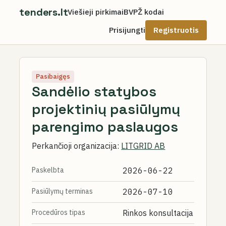
tenders.lt
Viešieji pirkimai
BVPŽ kodai
Prisijungti
Registruotis
Pasibaigęs
Sandėlio statybos
projektinių pasiūlymų
parengimo paslaugos
Perkančioji organizacija:
LITGRID AB
Paskelbta
2026-06-22
Pasiūlymų terminas
2026-07-10
Procedūros tipas
Rinkos konsultacija