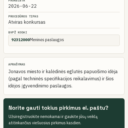
PASKELBTA
2026-06-22
PROCEDŪROS TIPAS
Atviras konkursas
BVPŽ KODAI
Meninės paslaugos
92312000
APRAŠYMAS
Jonavos miesto ir kalėdinės eglutės papuošimo idėja
(pagal techninės specifikacijos reikalavimus) ir šios
idėjos įgyvendinimo paslaugos.
Norite gauti tokius pirkimus el. paštu?
Užsiregistruokite nemokamai ir gaukite jūsų veiklą
atitinkančius viešuosius pirkimus kasdien.