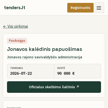
tenders.lt
Registruotis
← Visi pirkimai
Pasibaigęs
Jonavos kalėdinis papuošimas
Jonavos rajono savivaldybės administracija
TERMINAS
VERTĖ
2026-07-22
90 000 €
Oficialus skelbimo šaltinis ↗