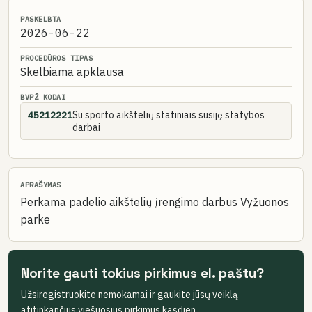
PASKELBTA
2026-06-22
PROCEDŪROS TIPAS
Skelbiama apklausa
BVPŽ KODAI
Su sporto aikštelių statiniais susiję statybos
45212221
darbai
APRAŠYMAS
Perkama padelio aikštelių įrengimo darbus Vyžuonos
parke
Norite gauti tokius pirkimus el. paštu?
Užsiregistruokite nemokamai ir gaukite jūsų veiklą
atitinkančius viešuosius pirkimus kasdien.