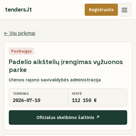
tenders.lt
Registruotis
← Visi pirkimai
Pasibaigęs
Padelio aikštelių įrengimas vyžuonos
parke
Utenos rajono savivaldybės administracija
TERMINAS
VERTĖ
2026-07-10
112 150 €
Oficialus skelbimo šaltinis ↗