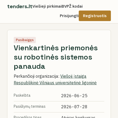
tenders.lt
Viešieji pirkimai
BVPŽ kodai
Prisijungti
Registruotis
Pasibaigęs
Vienkartinės priemonės
su robotinės sistemos
panauda
Perkančioji organizacija:
Viešoji įstaiga
Respublikinė Vilniaus universitetinė ligoninė
Paskelbta
2026-06-25
Pasiūlymų terminas
2026-07-28
Procedūros tipas
Atviras konkursas