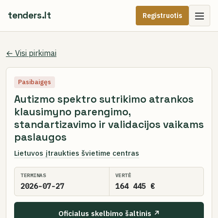
tenders.lt
Registruotis
← Visi pirkimai
Pasibaigęs
Autizmo spektro sutrikimo atrankos
klausimyno parengimo,
standartizavimo ir validacijos vaikams
paslaugos
Lietuvos įtraukties švietime centras
TERMINAS
VERTĖ
2026-07-27
164 445 €
Oficialus skelbimo šaltinis ↗