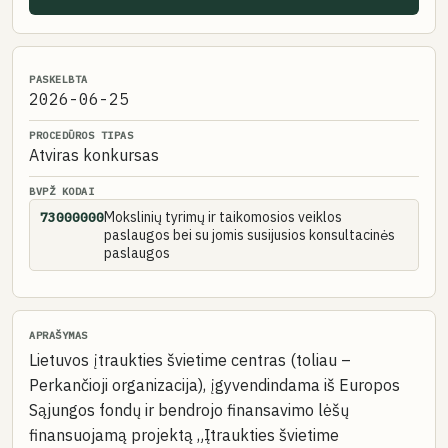
PASKELBTA
2026-06-25
PROCEDŪROS TIPAS
Atviras konkursas
BVPŽ KODAI
Mokslinių tyrimų ir taikomosios veiklos
73000000
paslaugos bei su jomis susijusios konsultacinės
paslaugos
APRAŠYMAS
Lietuvos įtraukties švietime centras (toliau –
Perkančioji organizacija), įgyvendindama iš Europos
Sąjungos fondų ir bendrojo finansavimo lėšų
finansuojamą projektą „Įtraukties švietime