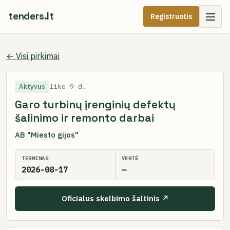
tenders.lt
Registruotis
← Visi pirkimai
Aktyvus
liko 9 d.
Garo turbinų įrenginių defektų
šalinimo ir remonto darbai
AB "Miesto gijos"
TERMINAS
VERTĖ
2026-08-17
—
Oficialus skelbimo šaltinis ↗