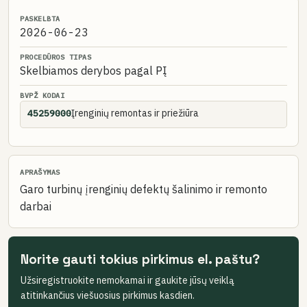
PASKELBTA
2026-06-23
PROCEDŪROS TIPAS
Skelbiamos derybos pagal PĮ
BVPŽ KODAI
Įrenginių remontas ir priežiūra
45259000
APRAŠYMAS
Garo turbinų įrenginių defektų šalinimo ir remonto
darbai
Norite gauti tokius pirkimus el. paštu?
Užsiregistruokite nemokamai ir gaukite jūsų veiklą
atitinkančius viešuosius pirkimus kasdien.