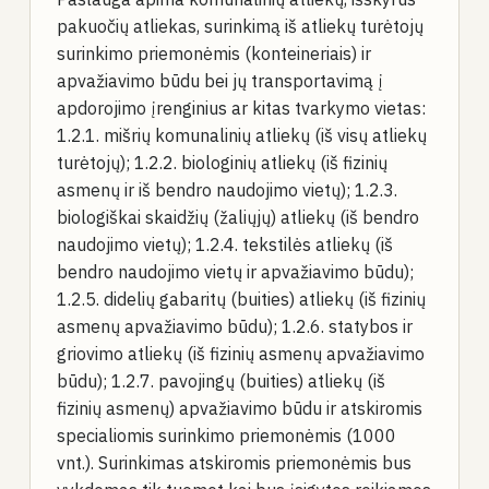
pakuočių atliekas, surinkimą iš atliekų turėtojų
surinkimo priemonėmis (konteineriais) ir
apvažiavimo būdu bei jų transportavimą į
apdorojimo įrenginius ar kitas tvarkymo vietas:
1.2.1. mišrių komunalinių atliekų (iš visų atliekų
turėtojų); 1.2.2. biologinių atliekų (iš fizinių
asmenų ir iš bendro naudojimo vietų); 1.2.3.
biologiškai skaidžių (žaliųjų) atliekų (iš bendro
naudojimo vietų); 1.2.4. tekstilės atliekų (iš
bendro naudojimo vietų ir apvažiavimo būdu);
1.2.5. didelių gabaritų (buities) atliekų (iš fizinių
asmenų apvažiavimo būdu); 1.2.6. statybos ir
griovimo atliekų (iš fizinių asmenų apvažiavimo
būdu); 1.2.7. pavojingų (buities) atliekų (iš
fizinių asmenų) apvažiavimo būdu ir atskiromis
specialiomis surinkimo priemonėmis (1000
vnt.). Surinkimas atskiromis priemonėmis bus