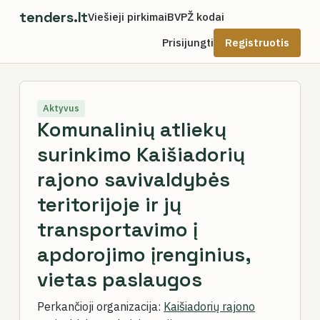
tenders.lt
Viešieji pirkimai
BVPŽ kodai
Prisijungti
Registruotis
Aktyvus
Komunalinių atliekų
surinkimo Kaišiadorių
rajono savivaldybės
teritorijoje ir jų
transportavimo į
apdorojimo įrenginius,
vietas paslaugos
Perkančioji organizacija:
Kaišiadorių rajono