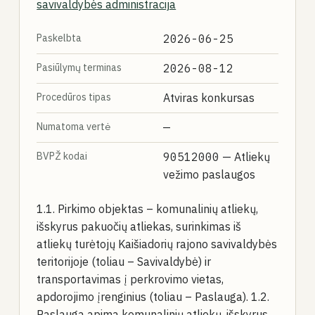
savivaldybės administracija
Paskelbta
2026-06-25
Pasiūlymų terminas
2026-08-12
Procedūros tipas
Atviras konkursas
Numatoma vertė
—
BVPŽ kodai
90512000
— Atliekų
vežimo paslaugos
1.1. Pirkimo objektas – komunalinių atliekų,
išskyrus pakuočių atliekas, surinkimas iš
atliekų turėtojų Kaišiadorių rajono savivaldybės
teritorijoje (toliau – Savivaldybė) ir
transportavimas į perkrovimo vietas,
apdorojimo įrenginius (toliau – Paslauga). 1.2.
Paslauga apima komunalinių atliekų, išskyrus