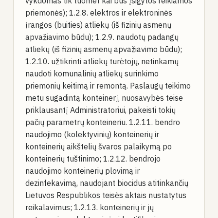
vykdomas tik tuomet kai bus įsigytos reikiamos
priemonės); 1.2.8. elektros ir elektroninės
įrangos (buities) atliekų (iš fizinių asmenų
apvažiavimo būdu); 1.2.9. naudotų padangų
atliekų (iš fizinių asmenų apvažiavimo būdu);
1.2.10. užtikrinti atliekų turėtojų, netinkamų
naudoti komunalinių atliekų surinkimo
priemonių keitimą ir remontą. Paslaugų teikimo
metu sugadintą konteinerį, nuosavybės teise
priklausantį Administratoriui, pakeisti tokių
pačių parametrų konteineriu. 1.2.11. bendro
naudojimo (kolektyvinių) konteinerių ir
konteinerių aikštelių švaros palaikymą po
konteinerių tuštinimo; 1.2.12. bendrojo
naudojimo konteinerių plovimą ir
dezinfekavimą, naudojant biocidus atitinkančių
Lietuvos Respublikos teisės aktais nustatytus
reikalavimus; 1.2.13. konteinerių ir jų