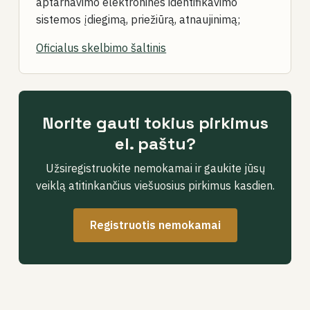
aptarnavimo elektroninės identifikavimo
sistemos įdiegimą, priežiūrą, atnaujinimą;
Oficialus skelbimo šaltinis
Norite gauti tokius pirkimus
el. paštu?
Užsiregistruokite nemokamai ir gaukite jūsų
veiklą atitinkančius viešuosius pirkimus kasdien.
Registruotis nemokamai