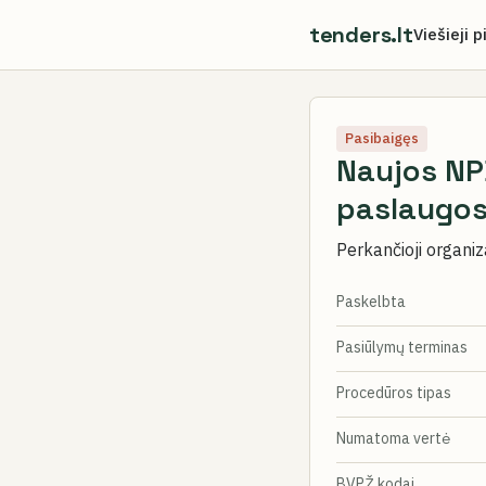
tenders.lt
Viešieji p
Pasibaigęs
Naujos NP
paslaugo
Perkančioji organiz
Paskelbta
Pasiūlymų terminas
Procedūros tipas
Numatoma vertė
BVPŽ kodai