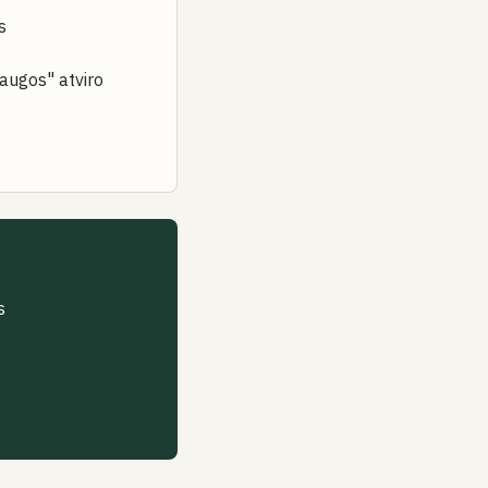
s
augos" atviro
?
s