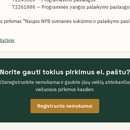
72261000
— Programinės įrangos palaikymo paslaugo
sis pirkimas "Naujos NPB svetainės sukūrimo ir palaikymo pasl
šaltinis
Norite gauti tokius pirkimus el. paštu
Užsiregistruokite nemokamai ir gaukite jūsų veiklą atitinkančiu
viešuosius pirkimus kasdien.
Registruotis nemokamai