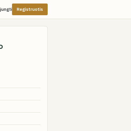
ijungti
Registruotis
o