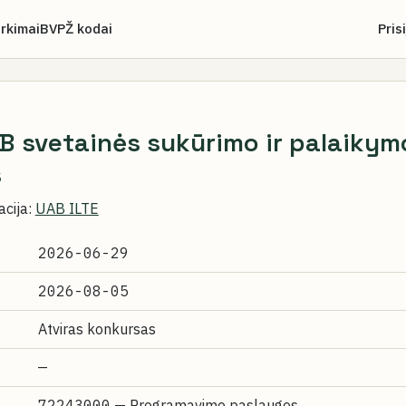
irkimai
BVPŽ kodai
Pris
B svetainės sukūrimo ir palaikym
s
acija:
UAB ILTE
2026-06-29
2026-08-05
Atviras konkursas
—
72243000
— Programavimo paslaugos