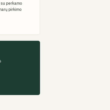
nti su perkamo
inarų pirkimo
?
s