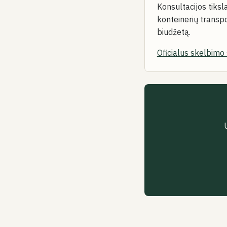
Konsultacijos tiksla
konteinerių transpo
biudžetą.
Oficialus skelbimo 