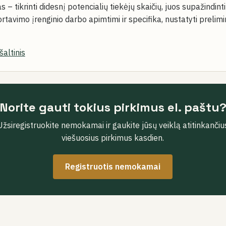
s – tikrinti didesnį potencialių tiekėjų skaičių, juos supažindi
rtavimo įrenginio darbo apimtimi ir specifika, nustatyti prelim
šaltinis
Norite gauti tokius pirkimus el. paštu
Užsiregistruokite nemokamai ir gaukite jūsų veiklą atitinkančiu
viešuosius pirkimus kasdien.
Registruotis nemokamai