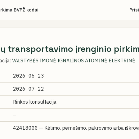
irkimai
BVPŽ kodai
Pris
ų transportavimo įrenginio pirki
acija:
VALSTYBĖS ĮMONĖ IGNALINOS ATOMINĖ ELEKTRINĖ
2026-06-23
2026-07-22
Rinkos konsultacija
—
42418000
— Kėlimo, pernešimo, pakrovimo arba iškro