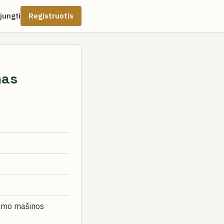
ijungti
Registruotis
mas
vimo mašinos