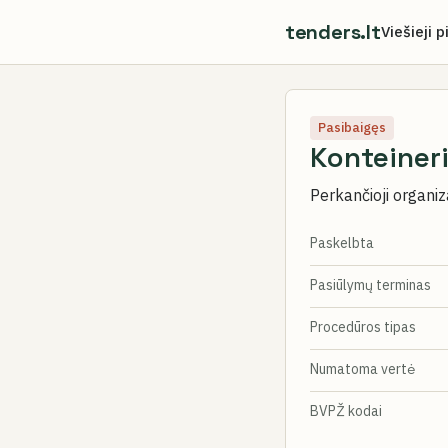
tenders.lt
Viešieji p
Pasibaigęs
Konteineri
Perkančioji organiz
Paskelbta
Pasiūlymų terminas
Procedūros tipas
Numatoma vertė
BVPŽ kodai