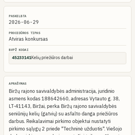
PASKELBTA
2026-06-29
PROCEDŪROS TIPAS
Atviras konkursas
BVPŽ KODAI
Kelių priežiūros darbai
45233141
APRAŠYMAS
Biržų rajono savivaldybės administracija, juridinio
asmens kodas 188642660, adresas Vytauto g. 38,
LT-41143, Biržai, perka Biržų rajono savivaldybės
seniūnijų kelių (gatvių) su asfalto danga priežiūros
darbus. Reikalavimai pirkimo objektui nustatyti
pirkimo sąlygų 2 priede "Techninė užduotis". Viešojo