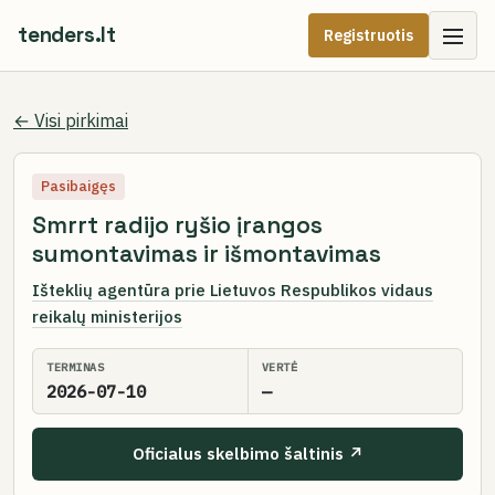
tenders.lt
Registruotis
← Visi pirkimai
Pasibaigęs
Smrrt radijo ryšio įrangos
sumontavimas ir išmontavimas
Išteklių agentūra prie Lietuvos Respublikos vidaus
reikalų ministerijos
TERMINAS
VERTĖ
2026-07-10
—
Oficialus skelbimo šaltinis ↗