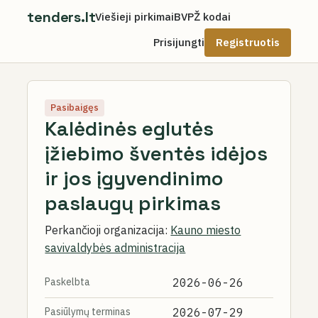
tenders.lt
Viešieji pirkimai
BVPŽ kodai
Prisijungti
Registruotis
Pasibaigęs
Kalėdinės eglutės
įžiebimo šventės idėjos
ir jos įgyvendinimo
paslaugų pirkimas
Perkančioji organizacija:
Kauno miesto
savivaldybės administracija
Paskelbta
2026-06-26
Pasiūlymų terminas
2026-07-29