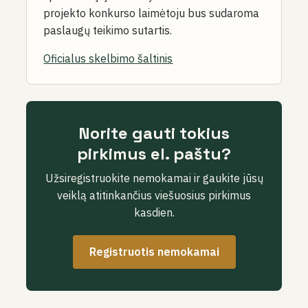
projekto konkurso laimėtoju bus sudaroma
paslaugų teikimo sutartis.
Oficialus skelbimo šaltinis
Norite gauti tokius
pirkimus el. paštu?
Užsiregistruokite nemokamai ir gaukite jūsų
veiklą atitinkančius viešuosius pirkimus
kasdien.
Registruotis nemokamai