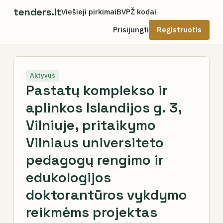
tenders.lt
Viešieji pirkimai
BVPŽ kodai
Prisijungti
Registruotis
Aktyvus
Pastatų komplekso ir
aplinkos Islandijos g. 3,
Vilniuje, pritaikymo
Vilniaus universiteto
pedagogų rengimo ir
edukologijos
doktorantūros vykdymo
reikmėms projektas