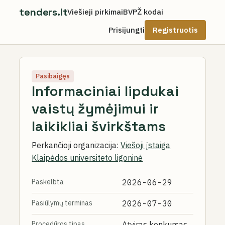
tenders.lt
Viešieji pirkimai
BVPŽ kodai
Prisijungti
Registruotis
Pasibaigęs
Informaciniai lipdukai
vaistų žymėjimui ir
laikikliai švirkštams
Perkančioji organizacija:
Viešoji įstaiga
Klaipėdos universiteto ligoninė
Paskelbta
2026-06-29
Pasiūlymų terminas
2026-07-30
Procedūros tipas
Atviras konkursas