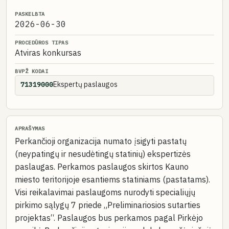
PASKELBTA
2026-06-30
PROCEDŪROS TIPAS
Atviras konkursas
BVPŽ KODAI
Ekspertų paslaugos
71319000
APRAŠYMAS
Perkančioji organizacija numato įsigyti pastatų
(neypatingų ir nesudėtingų statinių) ekspertizės
paslaugas. Perkamos paslaugos skirtos Kauno
miesto teritorijoje esantiems statiniams (pastatams).
Visi reikalavimai paslaugoms nurodyti specialiųjų
pirkimo sąlygų 7 priede „Preliminariosios sutarties
projektas“. Paslaugos bus perkamos pagal Pirkėjo