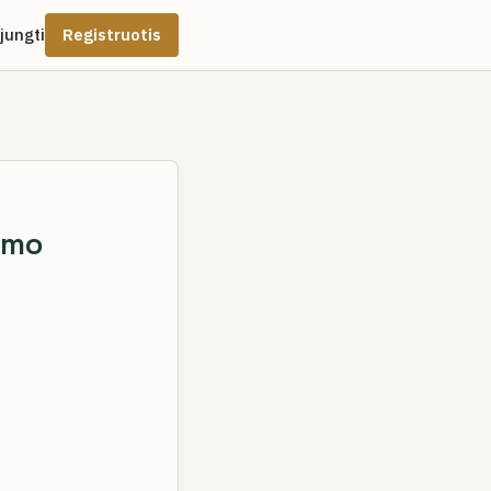
ijungti
Registruotis
imo