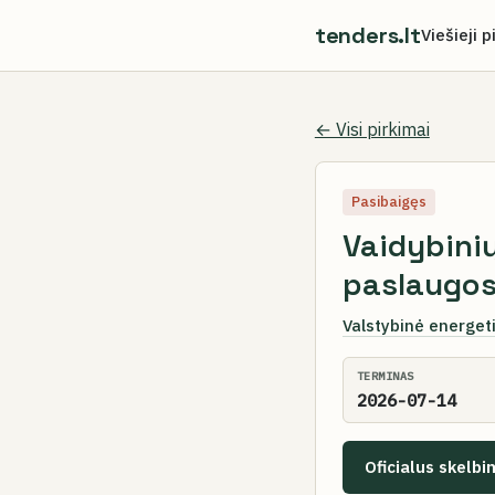
tenders.lt
Viešieji p
← Visi pirkimai
Pasibaigęs
Vaidybinių
paslaugos
Valstybinė energet
TERMINAS
2026-07-14
Oficialus skelbi