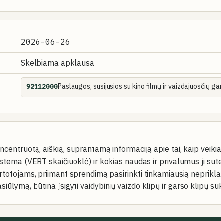
2026-06-26
Skelbiama apklausa
Paslaugos, susijusios su kino filmų ir vaizdajuosčių 
92112000
oncentruotą, aiškią, suprantamą informaciją apie tai, kaip veiki
stema (VERT skaičiuoklė) ir kokias naudas ir privalumus ji sute
vartotojams, priimant sprendimą pasirinkti tinkamiausią neprik
asiūlymą, būtina įsigyti vaidybinių vaizdo klipų ir garso klipų 