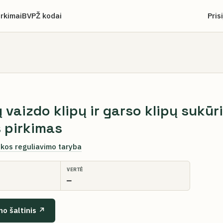
irkimai
BVPŽ kodai
Pris
 vaizdo klipų ir garso klipų sukūr
 pirkimas
ikos reguliavimo taryba
VERTĖ
—
mo šaltinis ↗