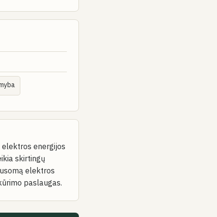
gamyba
a elektros energijos
ikia skirtingų
lausomą elektros
sukūrimo paslaugas.