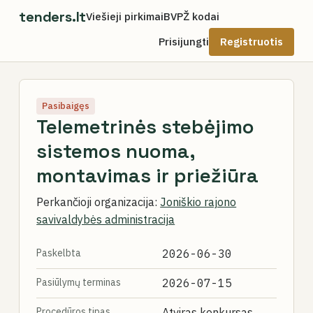
tenders.lt
Viešieji pirkimai
BVPŽ kodai
Prisijungti
Registruotis
Pasibaigęs
Telemetrinės stebėjimo
sistemos nuoma,
montavimas ir priežiūra
Perkančioji organizacija:
Joniškio rajono
savivaldybės administracija
Paskelbta
2026-06-30
Pasiūlymų terminas
2026-07-15
Procedūros tipas
Atviras konkursas