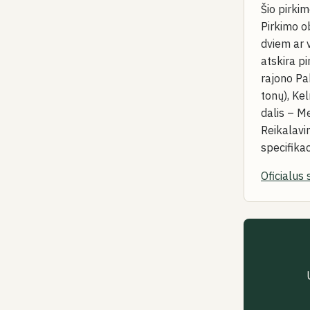
Šio pirki
Pirkimo ob
dviem ar 
atskira pi
rajono Pa
tonų), Ke
dalis – M
Reikalavi
specifikaci
Oficialus 