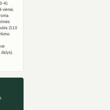
0-4).
 vienai,
aroma
Kelmės
nulės (110
irkimo
inė
I dalys).
?
s