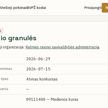
Viešieji pirkimai
BVPŽ kodai
Prisijungti
R
s
io granulės
i organizacija:
Kelmės rajono savivaldybės administracija
2026-06-29
terminas
2026-07-15
 tipas
Atviras konkursas
vertė
—
i
09111400
— Medienos kuras