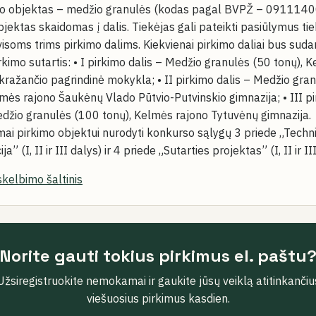
mo objektas – medžio granulės (kodas pagal BVPŽ – 0911140
jektas skaidomas į dalis. Tiekėjas gali pateikti pasiūlymus tiek
visoms trims pirkimo dalims. Kiekvienai pirkimo daliai bus sud
rkimo sutartis: • I pirkimo dalis – Medžio granulės (50 tonų), 
kražančio pagrindinė mokykla; • II pirkimo dalis – Medžio gra
lmės rajono Šaukėnų Vlado Pūtvio-Putvinskio gimnazija; • III p
edžio granulės (100 tonų), Kelmės rajono Tytuvėnų gimnazija.
mai pirkimo objektui nurodyti konkurso sąlygų 3 priede „Techn
ja” (I, II ir III dalys) ir 4 priede „Sutarties projektas” (I, II ir II
skelbimo šaltinis
Norite gauti tokius pirkimus el. paštu
Užsiregistruokite nemokamai ir gaukite jūsų veiklą atitinkančiu
viešuosius pirkimus kasdien.