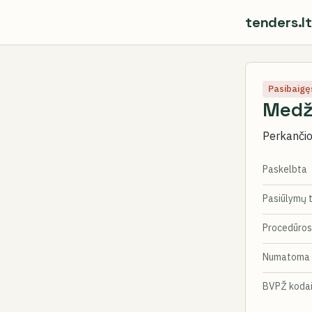
tenders.lt
Pasibaigę
Medž
Perkančioj
Paskelbta
Pasiūlymų 
Procedūros
Numatoma 
BVPŽ koda