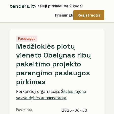
tenders.lt
Viešieji pirkimai
BVPŽ kodai
Prisijungti
Registruotis
Pasibaigęs
Medžioklės plotų
vieneto Obelynas ribų
pakeitimo projekto
parengimo paslaugos
pirkimas
Perkančioji organizacija:
Šilalės rajono
savivaldybės administracija
Paskelbta
2026-06-30