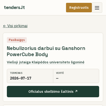
tenders.lt
Registruotis
← Visi pirkimai
Pasibaigęs
Nebulizorius darbui su Ganshorn
PowerCube Body
Viešoji įstaiga Klaipėdos universiteto ligoninė
TERMINAS
VERTĖ
2026-07-17
—
Oficialus skelbimo šaltinis ↗