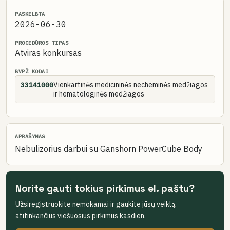
PASKELBTA
2026-06-30
PROCEDŪROS TIPAS
Atviras konkursas
BVPŽ KODAI
Vienkartinės medicininės necheminės medžiagos
33141000
ir hematologinės medžiagos
APRAŠYMAS
Nebulizorius darbui su Ganshorn PowerCube Body
Norite gauti tokius pirkimus el. paštu?
Užsiregistruokite nemokamai ir gaukite jūsų veiklą
atitinkančius viešuosius pirkimus kasdien.