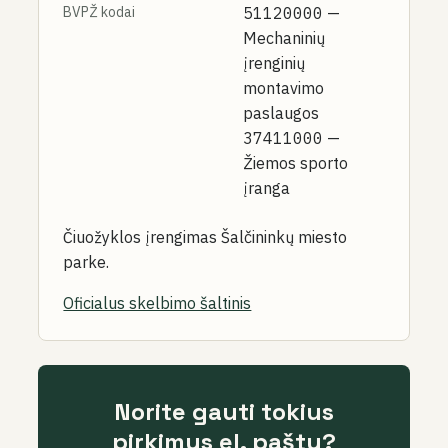
BVPŽ kodai
51120000
—
Mechaninių
įrenginių
montavimo
paslaugos
37411000
—
Žiemos sporto
įranga
Čiuožyklos įrengimas Šalčininkų miesto
parke.
Oficialus skelbimo šaltinis
Norite gauti tokius
pirkimus el. paštu?