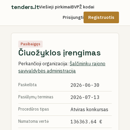
tenders.lt
Viešieji pirkimai
BVPŽ kodai
Prisijungti
Registruotis
Pasibaigęs
Čiuožyklos įrengimas
Perkančioji organizacija:
Šalčininkų rajono
savivaldybės administracija
Paskelbta
2026-06-30
Pasiūlymų terminas
2026-07-13
Procedūros tipas
Atviras konkursas
Numatoma vertė
136363.64 €