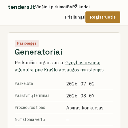
tenders.lt
Viešieji pirkimai
BVPŽ kodai
Prisijungti
Registruotis
Pasibaigęs
Generatoriai
Perkančioji organizacija:
Gynybos resursų
agentūra prie Krašto apsaugos ministerijos
Paskelbta
2026-07-02
Pasiūlymų terminas
2026-08-07
Procedūros tipas
Atviras konkursas
Numatoma vertė
—