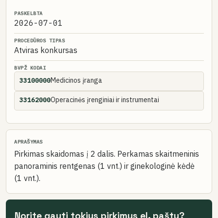
PASKELBTA
2026-07-01
PROCEDŪROS TIPAS
Atviras konkursas
BVPŽ KODAI
Medicinos įranga
33100000
Operacinės įrenginiai ir instrumentai
33162000
APRAŠYMAS
Pirkimas skaidomas į 2 dalis. Perkamas skaitmeninis
panoraminis rentgenas (1 vnt.) ir ginekologinė kėdė
(1 vnt.).
Norite gauti tokius pirkimus el. paštu?