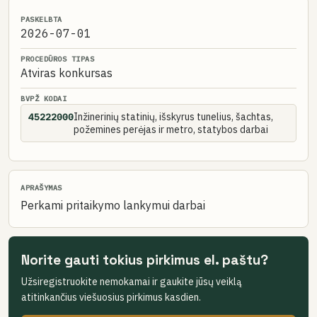
PASKELBTA
2026-07-01
PROCEDŪROS TIPAS
Atviras konkursas
BVPŽ KODAI
Inžinerinių statinių, išskyrus tunelius, šachtas,
45222000
požemines perėjas ir metro, statybos darbai
APRAŠYMAS
Perkami pritaikymo lankymui darbai
Norite gauti tokius pirkimus el. paštu?
Užsiregistruokite nemokamai ir gaukite jūsų veiklą
atitinkančius viešuosius pirkimus kasdien.