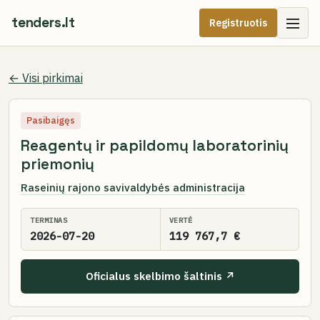
tenders.lt
Registruotis
← Visi pirkimai
Pasibaigęs
Reagentų ir papildomų laboratorinių
priemonių
Raseinių rajono savivaldybės administracija
TERMINAS
VERTĖ
2026-07-20
119 767,7 €
Oficialus skelbimo šaltinis ↗