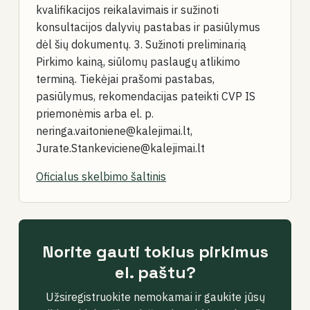
kvalifikacijos reikalavimais ir sužinoti
konsultacijos dalyvių pastabas ir pasiūlymus
dėl šių dokumentų. 3. Sužinoti preliminarią
Pirkimo kainą, siūlomų paslaugų atlikimo
terminą. Tiekėjai prašomi pastabas,
pasiūlymus, rekomendacijas pateikti CVP IS
priemonėmis arba el. p.
neringa.vaitoniene@kalejimai.lt,
Jurate.Stankeviciene@kalejimai.lt
Oficialus skelbimo šaltinis
Norite gauti tokius pirkimus
el. paštu?
Užsiregistruokite nemokamai ir gaukite jūsų