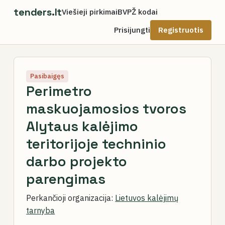
tenders.lt
Viešieji pirkimai
BVPŽ kodai
Prisijungti
Registruotis
Pasibaigęs
Perimetro
maskuojamosios tvoros
Alytaus kalėjimo
teritorijoje techninio
darbo projekto
parengimas
Perkančioji organizacija:
Lietuvos kalėjimų
tarnyba