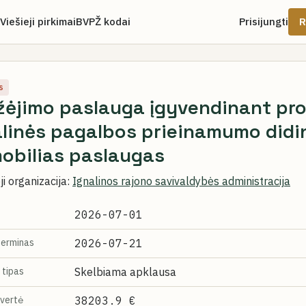
Viešieji pirkimai
BVPŽ kodai
Prisijungti
R
s
žėjimo paslauga įgyvendinant pro
alinės pagalbos prieinamumo didi
obilias paslaugas
i organizacija:
Ignalinos rajono savivaldybės administracija
2026-07-01
terminas
2026-07-21
 tipas
Skelbiama apklausa
vertė
38203.9 €