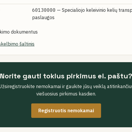
i
60130000
— Specialiojo keleivinio kelių trans
paslaugos
irkimo dokumentus
skelbimo šaltinis
Norite gauti tokius pirkimus el. paštu
Užsiregistruokite nemokamai ir gaukite jūsų veiklą atitinkančiu
viešuosius pirkimus kasdien.
Registruotis nemokamai