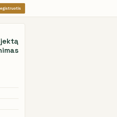
egistruotis
jektą
nimas