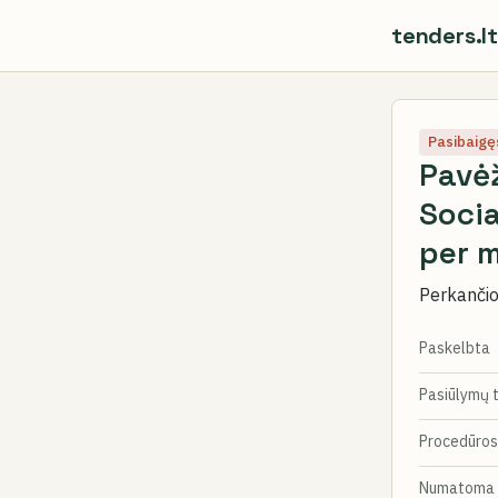
tenders.lt
Pasibaigę
Pavė
Soci
per m
Perkančioj
Paskelbta
Pasiūlymų 
Procedūros
Numatoma 