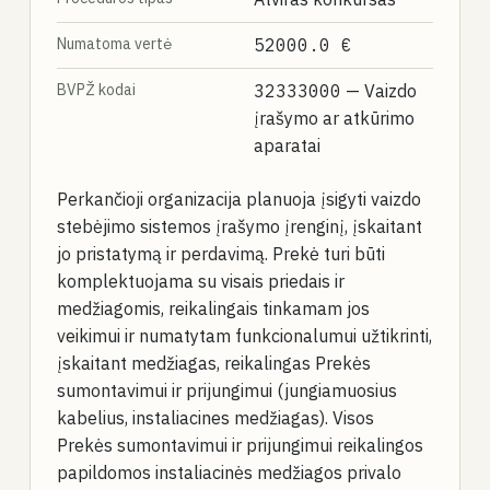
Numatoma vertė
52000.0 €
BVPŽ kodai
32333000
— Vaizdo
įrašymo ar atkūrimo
aparatai
Perkančioji organizacija planuoja įsigyti vaizdo
stebėjimo sistemos įrašymo įrenginį, įskaitant
jo pristatymą ir perdavimą. Prekė turi būti
komplektuojama su visais priedais ir
medžiagomis, reikalingais tinkamam jos
veikimui ir numatytam funkcionalumui užtikrinti,
įskaitant medžiagas, reikalingas Prekės
sumontavimui ir prijungimui (jungiamuosius
kabelius, instaliacines medžiagas). Visos
Prekės sumontavimui ir prijungimui reikalingos
papildomos instaliacinės medžiagos privalo