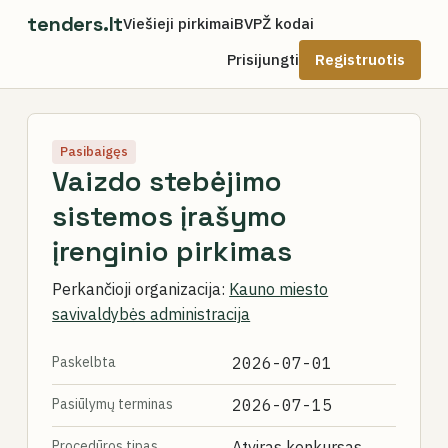
tenders.lt
Viešieji pirkimai
BVPŽ kodai
Prisijungti
Registruotis
Pasibaigęs
Vaizdo stebėjimo
sistemos įrašymo
įrenginio pirkimas
Perkančioji organizacija:
Kauno miesto
savivaldybės administracija
Paskelbta
2026-07-01
Pasiūlymų terminas
2026-07-15
Procedūros tipas
Atviras konkursas