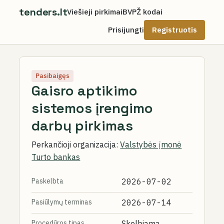
tenders.lt
Viešieji pirkimai
BVPŽ kodai
Prisijungti
Registruotis
Pasibaigęs
Gaisro aptikimo
sistemos įrengimo
darbų pirkimas
Perkančioji organizacija:
Valstybės įmonė
Turto bankas
Paskelbta
2026-07-02
Pasiūlymų terminas
2026-07-14
Procedūros tipas
Skelbiama