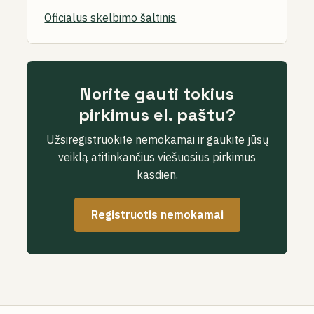
Oficialus skelbimo šaltinis
Norite gauti tokius
pirkimus el. paštu?
Užsiregistruokite nemokamai ir gaukite jūsų
veiklą atitinkančius viešuosius pirkimus
kasdien.
Registruotis nemokamai