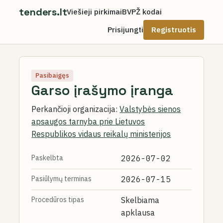
tenders.lt
Viešieji pirkimai
BVPŽ kodai
Prisijungti
Registruotis
Pasibaigęs
Garso įrašymo įranga
Perkančioji organizacija:
Valstybės sienos
apsaugos tarnyba prie Lietuvos
Respublikos vidaus reikalų ministerijos
Paskelbta
2026-07-02
Pasiūlymų terminas
2026-07-15
Procedūros tipas
Skelbiama
apklausa