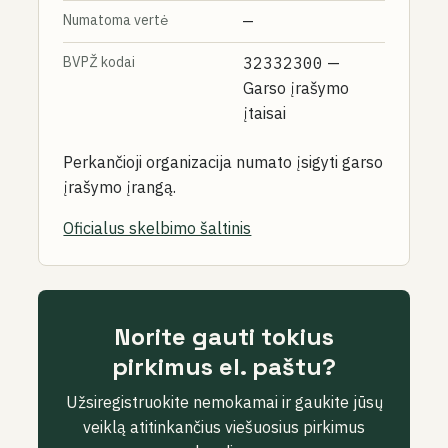
Numatoma vertė
—
BVPŽ kodai
32332300
—
Garso įrašymo
įtaisai
Perkančioji organizacija numato įsigyti garso
įrašymo įrangą.
Oficialus skelbimo šaltinis
Norite gauti tokius
pirkimus el. paštu?
Užsiregistruokite nemokamai ir gaukite jūsų
veiklą atitinkančius viešuosius pirkimus