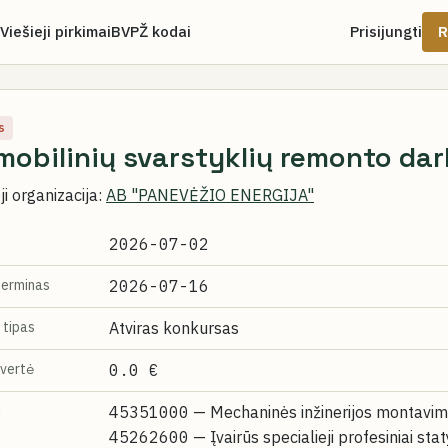
Viešieji pirkimai
BVPŽ kodai
Prisijungti
R
s
obilinių svarstyklių remonto dar
i organizacija:
AB "PANEVĖŽIO ENERGIJA"
2026-07-02
terminas
2026-07-16
 tipas
Atviras konkursas
vertė
0.0 €
i
45351000
— Mechaninės inžinerijos montavim
45262600
— Įvairūs specialieji profesiniai sta