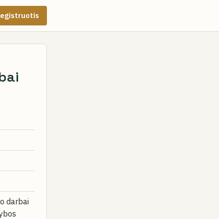
egistruotis
bai
o darbai
tybos