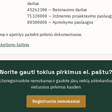
darbai
45262300
— Betonavimo darbai
71320000
— Inžinerinio projektavimo paslau
80500000
— Apmokymo paslaugos
mai ir apimtys pateikti pirkimo dokumentuose.
skelbimo šaltinis
Norite gauti tokius pirkimus el. paštu
Užsiregistruokite nemokamai ir gaukite jūsų veiklą atitinkančiu
viešuosius pirkimus kasdien.
Registruotis nemokamai