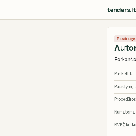
tenders.lt
Pasibaigę
Autom
Perkančioj
Paskelbta
Pasiūlymų 
Procedūros
Numatoma 
BVPŽ koda