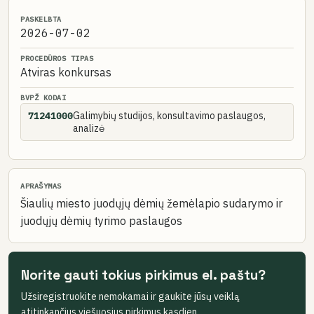
PASKELBTA
2026-07-02
PROCEDŪROS TIPAS
Atviras konkursas
BVPŽ KODAI
Galimybių studijos, konsultavimo paslaugos,
71241000
analizė
APRAŠYMAS
Šiaulių miesto juodųjų dėmių žemėlapio sudarymo ir
juodųjų dėmių tyrimo paslaugos
Norite gauti tokius pirkimus el. paštu?
Užsiregistruokite nemokamai ir gaukite jūsų veiklą
atitinkančius viešuosius pirkimus kasdien.