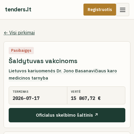
tenders.lt
Registruotis
← Visi pirkimai
Pasibaigęs
Šaldytuvas vakcinoms
Lietuvos kariuomenės Dr. Jono Basanavičiaus karo
medicinos tarnyba
TERMINAS
VERTĖ
2026-07-17
15 867,72 €
Oficialus skelbimo šaltinis ↗