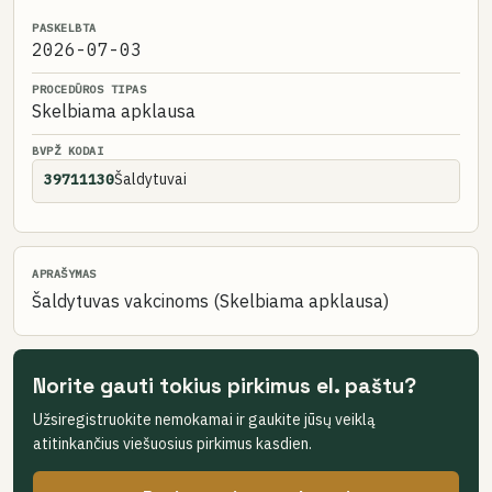
PASKELBTA
2026-07-03
PROCEDŪROS TIPAS
Skelbiama apklausa
BVPŽ KODAI
Šaldytuvai
39711130
APRAŠYMAS
Šaldytuvas vakcinoms (Skelbiama apklausa)
Norite gauti tokius pirkimus el. paštu?
Užsiregistruokite nemokamai ir gaukite jūsų veiklą
atitinkančius viešuosius pirkimus kasdien.